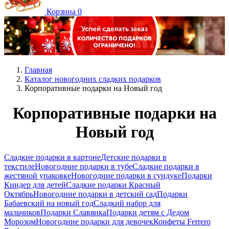
Корзина
0
Главная
Каталог новогодних сладких подарков
Корпоративные подарки на Новый год
Корпоративные подарки на
Новый год
Сладкие подарки в картоне
Детские подарки в
текстиле
Новогодние подарки в тубе
Сладкие подарки в
жестяной упаковке
Новогодние подарки в сундуке
Подарки
Киндер для детей
Сладкие подарки Красный
Октябрь
Новогодние подарки в детский сад
Подарки
Бабаевский на новый год
Сладкий набор для
мальчиков
Подарки Славянка
Подарки детям с Дедом
Морозом
Новогодние подарки для девочек
Конфеты Ferrero